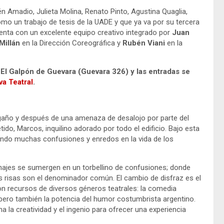
n Amadio, Julieta Molina, Renato Pinto, Agustina Quaglia,
mo un trabajo de tesis de la UADE y que ya va por su tercera
uenta con un excelente equipo creativo integrado por
Juan
Millán
en la Dirección Coreográfica y
Rubén Viani
en la
El Galpón de Guevara (Guevara 326) y las entradas se
va Teatral
.
año y después de una amenaza de desalojo por parte del
do, Marcos, inquilino adorado por todo el edificio. Bajo esta
rando muchas confusiones y enredos en la vida de los
onajes se sumergen en un torbellino de confusiones; donde
as risas son el denominador común. El cambio de disfraz es el
on recursos de diversos géneros teatrales: la comedia
 pero también la potencia del humor costumbrista argentino.
 la creatividad y el ingenio para ofrecer una experiencia