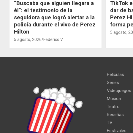
“Buscaba que alguien llegara a
TikTok e
él”: el testimonio de la
dar de b
seguidora que logró alertar a la
Perez Hi
policía durante el vivo de Perez
forma p
Hilton
5 agosto, 2
5 agosto, 2026
Federico V.
Películas
Series
Videojuegos
Música
Teatro
Reseñas
TV
Festivales