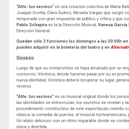
“Atte. tus vecinos”
es una creación colectiva de María Belé
Joaquin Scotta, Clara Suárez, Micaela Vargas que surgió co
temporada con gran respuesta de público y crítica y que c
Pablo Schapira
en la la Dirección Musical,
Vanesa García 
Dirección General.
Quedan sólo 3 funciones los domingos a las 20:00h en 
pueden adquirir en la boletería del teatro y en
Alternati
Sinopsis
Luego de que su compromiso se haya arruinado por un eng
consorcio, Verónica, decide hacerse pasar por su ex prometi
nueva identidad, Verónica deberá recuperar su lugar, gene
vecinos.
“Atte. tus vecinos”
es un musical original donde los pers
las identidades se entrecruzan, los secretos se revelan y l
procedimiento constructivo de este espectáculo, nutrido c
clásica, la comedia de puertas, el musical norteamericano,
Un relato delicioso con un ritmo imparable donde se combina
única y divertida.