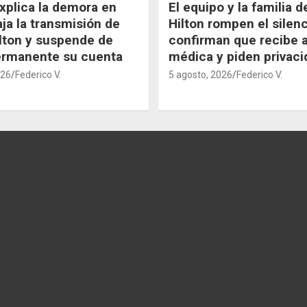
xplica la demora en
El equipo y la familia 
aja la transmisión de
Hilton rompen el silenc
lton y suspende de
confirman que recibe 
ermanente su cuenta
médica y piden privaci
026
Federico V.
5 agosto, 2026
Federico V.