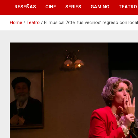
RESEÑAS
CINE
SERIES
GAMING
TEATRO
Home
Teatro
El musical ‘Atte. tus vecinos’ regresó con loc