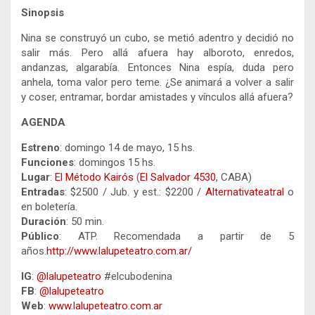
Sinopsis
Nina se construyó un cubo, se metió adentro y decidió no
salir más. Pero allá afuera hay alboroto, enredos,
andanzas, algarabía. Entonces Nina espía, duda pero
anhela, toma valor pero teme. ¿Se animará a volver a salir
y coser, entramar, bordar amistades y vínculos allá afuera?
AGENDA
Estreno
: domingo 14 de mayo, 15 hs.
Funciones
: domingos 15 hs.
Lugar
:
El Método Kairós
(
El Salvador 4530
, CABA)
Entradas
: $2500 / Jub. y est.: $2200 /
Alternativateatral
o
en boletería.
Duración
: 50 min.
Público
: ATP. Recomendada a partir de 5
años.
http://www.lalupeteatro.
com.ar/
IG
:
@lalupeteatro
#elcubodenina
FB
:
@lalupeteatro
Web
:
www.lalupeteatro.com.ar