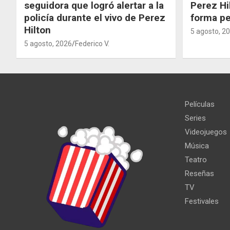
seguidora que logró alertar a la
Perez Hi
policía durante el vivo de Perez
forma p
Hilton
5 agosto, 2
5 agosto, 2026
Federico V.
Películas
Series
Videojuegos
Música
Teatro
Reseñas
TV
Festivales