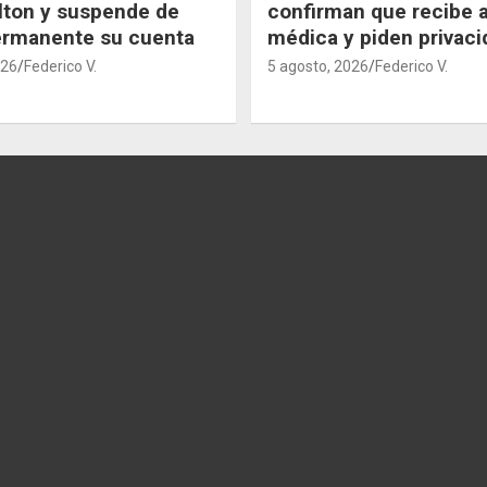
lton y suspende de
confirman que recibe 
ermanente su cuenta
médica y piden privaci
026
Federico V.
5 agosto, 2026
Federico V.