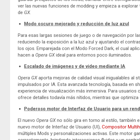
ver las nuevas funciones de modding y empieza a explorar 
de
GX
.
Modo oscuro mejorado y reducción de luz azul
Para esas largas sesiones de juego o de navegación por la
reduciendo la exposición a la luz azul y ajustando el cont
los ojos. Emparejada con el Modo Forced Dark, el cual aplic
hacen a
Opera GX
ideal para entornos poco iluminados.
Escalado de imágenes y de video mediante IA
Opera GX
aporta mejoras de calidad visual inigualables al 
impulsados por IA. Esta avanzada tecnología, basada en sha
experiencia de visualización más inmersiva. Para usuarios 
ofrece detalles todavía más nítidos, mientras que optimiza
Poderoso motor de Interfaz de Usuario para un rend
El nuevo
Opera GX
no sólo gira en torno al estilo, también
nuevo motor de Interfaz de Usuario (UI),
Compositor Multih
múltiples Mods y personalizaciones activas. Este motor g
correctamente, brindando interacciones fluidas y un contro