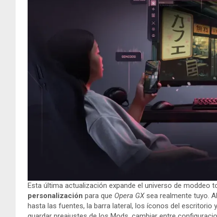
Esta última actualización expande el universo de moddeo 
personalización
para que
Opera GX
sea realmente tuyo. Ah
hasta las fuentes, la barra lateral, los íconos del escritorio 
guardar preajustes de los Mods, cambiar entre configuracion