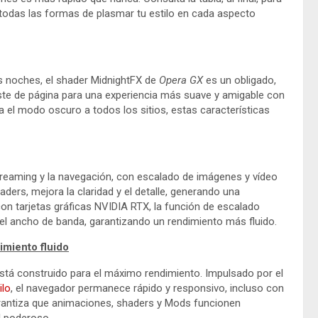
todas las formas de plasmar tu estilo en cada aspecto
s noches, el shader MidnightFX de
Opera GX
es un obligado,
raste de página para una experiencia más suave y amigable con
a el modo oscuro a todos los sitios, estas características
streaming y la navegación, con escalado de imágenes y vídeo
ders, mejora la claridad y el detalle, generando una
con tarjetas gráficas NVIDIA RTX, la función de escalado
 el ancho de banda, garantizando un rendimiento más fluido.
imiento fluido
 está construido para el máximo rendimiento. Impulsado por el
ilo
, el navegador permanece rápido y responsivo, incluso con
arantiza que animaciones, shaders y Mods funcionen
l poderoso.