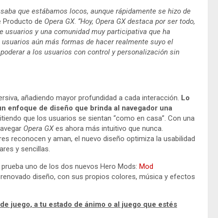
nsaba que estábamos locos, aunque rápidamente se hizo de
de Producto de
Opera GX
.
“Hoy, Opera GX destaca por ser todo,
e usuarios y una comunidad muy participativa que ha
os usuarios aún más formas de hacer realmente suyo el
mpoderar a los usuarios con control y personalización sin
rsiva, añadiendo mayor profundidad a cada interacción.
Lo
un enfoque de diseño que brinda al navegador una
itiendo que los usuarios se sientan “como en casa”. Con una
navegar
Opera GX
es ahora más intuitivo que nunca.
es reconocen y aman, el nuevo diseño optimiza la usabilidad
ares y sencillas.
, prueba uno de los dos nuevos Hero Mods:
Mod
renovado diseño, con sus propios colores, música y efectos
 de juego, a tu estado de ánimo o al juego que estés