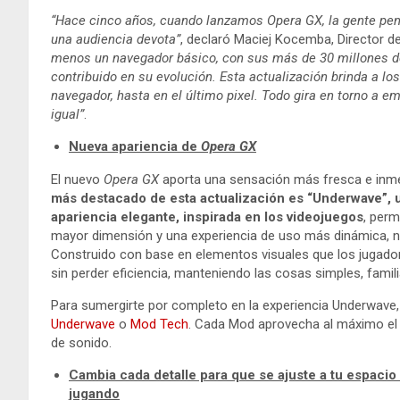
“Hace cinco años, cuando lanzamos Opera GX, la gente pe
una audiencia devota”
, declaró Maciej Kocemba, Director 
menos un navegador básico, con sus más de 30 millones d
contribuido en su evolución. Esta actualización brinda a l
navegador, hasta en el último pixel. Todo gira en torno a e
igual”
.
Nueva apariencia de
Opera GX
El nuevo
Opera GX
aporta una sensación más fresca e inme
más destacado de esta actualización es “Underwave”, 
apariencia elegante, inspirada en los videojuegos
, perm
mayor dimensión y una experiencia de uso más dinámica, 
Construido con base en elementos visuales que los jugador
sin perder eficiencia, manteniendo las cosas simples, famili
Para sumergirte por completo en la experiencia Underwave
Underwave
o
Mod Tech
. Cada Mod aprovecha al máximo el 
de sonido.
Cambia cada detalle para que se ajuste a tu espacio
jugando