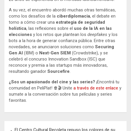
A su vez, el encuentro abordó muchas otras temáticas,
como los desafíos de la
ciberdiplomacia
, el debate en
torno a cómo crear una
estrategia de seguridad
holística
, las reflexiones sobre el
uso de la IA en las
elecciones
y los retos que plantean los
deepfakes
y los
bots a la hora de generar confianza pública. Entre otras
novedades, se anunciaron soluciones como
Securing
Gen AI
(IBM) o
Next-Gen SIEM
(Crowdstrike), y se
celebró el concurso Innovation Sandbox (ISC) que
reconoce y premia a las startups más innovadoras,
resultando ganador
Sourcefire
.
¿Sos un apasionado del cine y las series?
¡Encontrá tu
comunidad en PeliPlat! 🍿🎬 Unite
a través de este enlace
y
sumate a la conversación sobre tus películas y series
favoritas.
Navegación
El Centro Cultural Recoleta repuso los colores de su