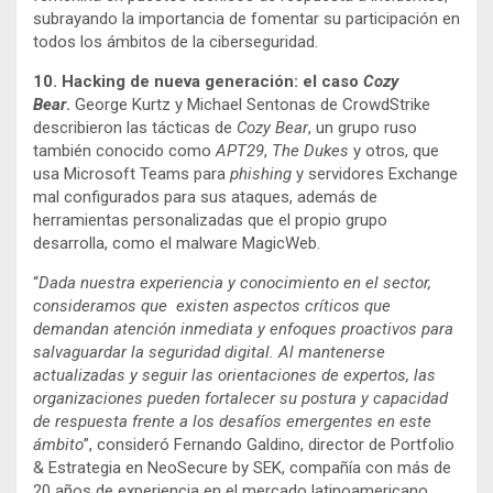
subrayando la importancia de fomentar su participación en
todos los ámbitos de la ciberseguridad.
10. Hacking de nueva generación: el caso
Cozy
Bear
.
George Kurtz y Michael Sentonas de CrowdStrike
describieron las tácticas de
Cozy Bear
, un grupo ruso
también conocido como
APT29
,
The Dukes
y otros, que
usa Microsoft Teams para
phishing
y servidores Exchange
mal configurados para sus ataques, además de
herramientas personalizadas que el propio grupo
desarrolla, como el malware MagicWeb.
“
Dada nuestra experiencia y conocimiento en el sector,
consideramos que existen aspectos críticos que
demandan atención inmediata y enfoques proactivos para
salvaguardar la seguridad digital. Al mantenerse
actualizadas y seguir las orientaciones de expertos, las
organizaciones pueden fortalecer su postura y capacidad
de respuesta frente a los desafíos emergentes en este
ámbito
”, consideró Fernando Galdino, director de Portfolio
& Estrategia en NeoSecure by SEK, compañía con más de
20 años de experiencia en el mercado latinoamericano.