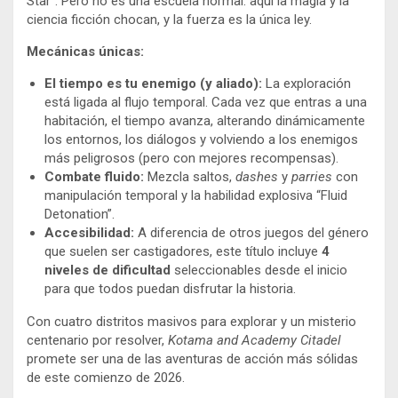
Star”. Pero no es una escuela normal: aquí la magia y la
ciencia ficción chocan, y la fuerza es la única ley.
Mecánicas únicas:
El tiempo es tu enemigo (y aliado):
La exploración
está ligada al flujo temporal. Cada vez que entras a una
habitación, el tiempo avanza, alterando dinámicamente
los entornos, los diálogos y volviendo a los enemigos
más peligrosos (pero con mejores recompensas).
Combate fluido:
Mezcla saltos,
dashes
y
parries
con
manipulación temporal y la habilidad explosiva “Fluid
Detonation”.
Accesibilidad:
A diferencia de otros juegos del género
que suelen ser castigadores, este título incluye
4
niveles de dificultad
seleccionables desde el inicio
para que todos puedan disfrutar la historia.
Con cuatro distritos masivos para explorar y un misterio
centenario por resolver,
Kotama and Academy Citadel
promete ser una de las aventuras de acción más sólidas
de este comienzo de 2026.