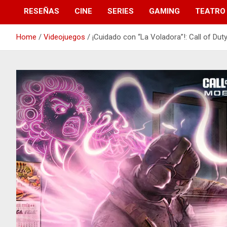
RESEÑAS
CINE
SERIES
GAMING
TEATRO
Home
Videojuegos
¡Cuidado con “La Voladora”!: Call of Duty