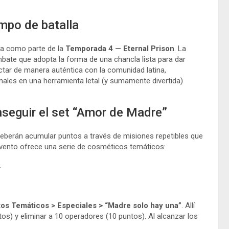
ampo de batalla
ega como parte de la
Temporada 4 — Eternal Prison
. La
bate que adopta la forma de una chancla lista para dar
ectar de manera auténtica con la comunidad latina,
les en una herramienta letal (y sumamente divertida)
eguir el set “Amor de Madre”
deberán acumular puntos a través de misiones repetibles que
 evento ofrece una serie de cosméticos temáticos:
.
os Temáticos > Especiales > “Madre solo hay una”
. Allí
os) y eliminar a 10 operadores (10 puntos). Al alcanzar los