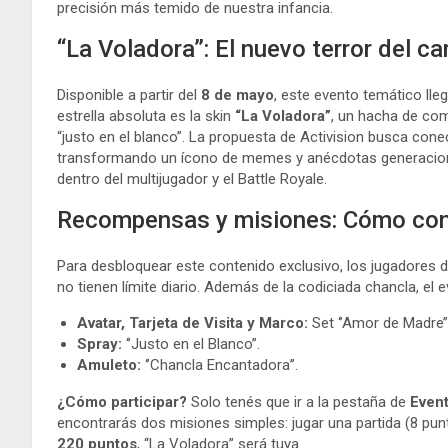
precisión más temido de nuestra infancia.
“La Voladora”: El nuevo terror del c
Disponible a partir del
8 de mayo
, este evento temático ll
estrella absoluta es la skin
“La Voladora”
, un hacha de com
“justo en el blanco”. La propuesta de Activision busca con
transformando un ícono de memes y anécdotas generaciona
dentro del multijugador y el Battle Royale.
Recompensas y misiones: Cómo cons
Para desbloquear este contenido exclusivo, los jugadores 
no tienen límite diario. Además de la codiciada chancla, el
Avatar, Tarjeta de Visita y Marco:
Set ‘’Amor de Madre’’
Spray:
‘’Justo en el Blanco’’.
Amuleto:
‘’Chancla Encantadora’’.
¿Cómo participar?
Solo tenés que ir a la pestaña de
Event
encontrarás dos misiones simples: jugar una partida (8 punt
220 puntos
, “La Voladora” será tuya.