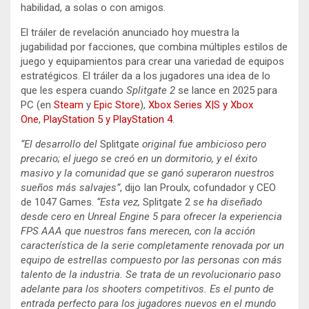
habilidad, a solas o con amigos.
El tráiler de revelación anunciado hoy muestra la
jugabilidad por facciones, que combina múltiples estilos de
juego y equipamientos para crear una variedad de equipos
estratégicos. El tráiler da a los jugadores una idea de lo
que les espera cuando
Splitgate 2
se lance en 2025 para
PC (en
Steam
y
Epic Store
),
Xbox Series X|S y Xbox
One
,
PlayStation 5 y PlayStation 4
.
“El desarrollo del
Splitgate
original fue ambicioso pero
precario; el juego se creó en un dormitorio, y el éxito
masivo y la comunidad que se ganó superaron nuestros
sueños más salvajes”
, dijo Ian Proulx, cofundador y CEO
de 1047 Games.
“Esta vez,
Splitgate 2
se ha diseñado
desde cero en Unreal Engine 5 para ofrecer la experiencia
FPS AAA que nuestros fans merecen, con la acción
característica de la serie completamente renovada por un
equipo de estrellas compuesto por las personas con más
talento de la industria. Se trata de un revolucionario paso
adelante para los shooters competitivos. Es el punto de
entrada perfecto para los jugadores nuevos en el mundo