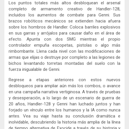
Los puntos totales más altos desbloquean el arsenal
completo de armamento creativo de Handler-128,
incluidos los aumentos de combate para Genni. Sus
brazos robóticos mecánicos se extienden hacia afuera
sobre los hombros de Handler. Coloca barriles explosivos
en sus garras y arrójalos para causar daño en el área de
efecto. Apunta con dos SMG mientras el propio
controlador empuña escopetas, pistolas o algo más
rimbombante. Llena cada nivel con las modificaciones de
armas que elijas o destruye por completo a las legiones de
bichos levantando torretas montadas del suelo con la
fuerza inigualable de Genni.
Regrese a etapas anteriores con estos nuevos
desbloqueos para ampliar aún más los combos, o avance
en una campaña narrativa vertiginosa. A través de pruebas
y desesperación, a lo largo de un escenario de guerra de
20 años, Handler-128 y Genni han luchado juntos y han
forjado un vínculo entre los humanos y la IA como nunca
antes. Vea su viaje hasta su conclusión dramática e
inolvidable, descubriendo la historia más amplia de la línea
de tiempo alternativa de Exocide a través de su historia y