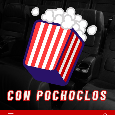
Skip
to
content
Entretenimiento. Cultura. Arte.
Con Pochoclos