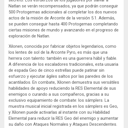
secreto. Los esfuerzos de los jugadores por salvar a
Natlan se verán recompensados, ya que podrán conseguir
500 Protogemas adicionales al completar los dos nuevos
actos de la misión de Arconte de la versión 5.1. Además,
se pueden conseguir hasta 400 Protogemas completando
ciertas misiones de mundo y avanzando en el progreso de
exploración de Natlan.
Xilonen, conocida por fabricar objetos legendarios, como
los lentes de sol de la Arconte Pyro, es más que una
herrera con talento: también es una guerrera hábil y fiable.
A diferencia de los escaladores tradicionales, esta usuaria
de espada Geo de cinco estrellas puede patinar sin
esfuerzo y ejecutar ágiles saltos por las paredes de los
acantilados. En combate, Xilonen demuestra sus versátiles
habilidades de apoyo reduciendo la RES Elemental de sus
enemigos o curando a sus compañeros, gracias a su
exclusivo equipamiento de combate: los sámplers. La
muestra musical inicial registrada en los sámplers es Geo,
y Xilonen puede activarlas al instante con su Habilidad
Elemental para reducir la RES Geo del enemigo y aumentar
su daño con Ataques Normales y Ataques Descendentes.