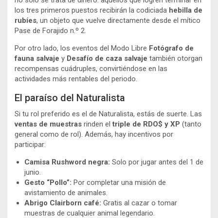
no solo se trata de dinero: aquellos que logren terminar en
los tres primeros puestos recibirán la codiciada
hebilla de
rubíes
, un objeto que vuelve directamente desde el mítico
Pase de Forajido n.º 2.
Por otro lado, los eventos del Modo Libre
Fotógrafo de
fauna salvaje
y
Desafío de caza salvaje
también otorgan
recompensas cuádruples, convirtiéndose en las
actividades más rentables del periodo.
El paraíso del Naturalista
Si tu rol preferido es el de Naturalista, estás de suerte. Las
ventas de muestras
rinden el
triple de RDO$ y XP
(tanto
general como de rol). Además, hay incentivos por
participar:
Camisa Rushword negra:
Solo por jugar antes del 1 de
junio.
Gesto “Pollo”:
Por completar una misión de
avistamiento de animales.
Abrigo Clairborn café:
Gratis al cazar o tomar
muestras de cualquier animal legendario.