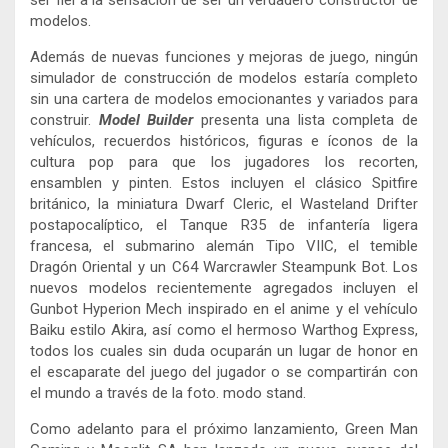
ser fiel a la sensación de ser un verdadero constructor de
modelos.
Además de nuevas funciones y mejoras de juego, ningún
simulador de construcción de modelos estaría completo
sin una cartera de modelos emocionantes y variados para
construir.
Model Builder
presenta una lista completa de
vehículos, recuerdos históricos, figuras e íconos de la
cultura pop para que los jugadores los recorten,
ensamblen y pinten. Estos incluyen el clásico Spitfire
británico, la miniatura Dwarf Cleric, el Wasteland Drifter
postapocalíptico, el Tanque R35 de infantería ligera
francesa, el submarino alemán Tipo VIIC, el temible
Dragón Oriental y un C64 Warcrawler Steampunk Bot. Los
nuevos modelos recientemente agregados incluyen el
Gunbot Hyperion Mech inspirado en el anime y el vehículo
Baiku estilo Akira, así como el hermoso Warthog Express,
todos los cuales sin duda ocuparán un lugar de honor en
el escaparate del juego del jugador o se compartirán con
el mundo a través de la foto. modo stand.
Como adelanto para el próximo lanzamiento, Green Man