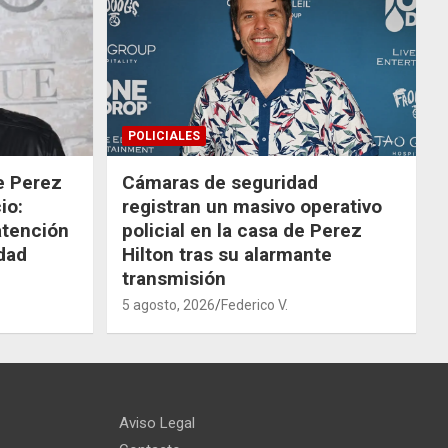
POLICIALES
de Perez
Cámaras de seguridad
io:
registran un masivo operativo
atención
policial en la casa de Perez
dad
Hilton tras su alarmante
transmisión
5 agosto, 2026
Federico V.
Aviso Legal