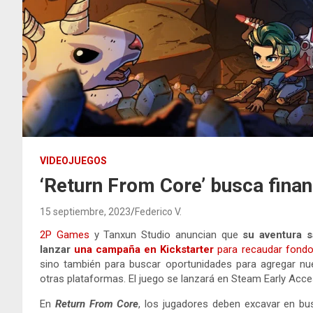
VIDEOJUEGOS
‘Return From Core’ busca finan
15 septiembre, 2023
Federico V.
2P Games
y Tanxun Studio anuncian que
su aventura 
lanzar
una campaña en Kickstarter
para recaudar fondo
sino también para buscar oportunidades para agregar nuev
otras plataformas. El juego se lanzará en Steam Early Acce
En
Return From Core
, los jugadores deben excavar en bu