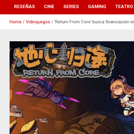
RESEÑAS
CINE
SERIES
GAMING
TEATRO
Home
Videojuegos
‘Return From Core’ busca financiación en