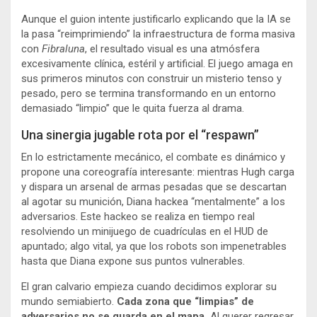
Aunque el guion intente justificarlo explicando que la IA se
la pasa “reimprimiendo” la infraestructura de forma masiva
con
Fibraluna
, el resultado visual es una atmósfera
excesivamente clínica, estéril y artificial. El juego amaga en
sus primeros minutos con construir un misterio tenso y
pesado, pero se termina transformando en un entorno
demasiado “limpio” que le quita fuerza al drama.
Una sinergia jugable rota por el “respawn”
En lo estrictamente mecánico, el combate es dinámico y
propone una coreografía interesante: mientras Hugh carga
y dispara un arsenal de armas pesadas que se descartan
al agotar su munición, Diana hackea “mentalmente” a los
adversarios. Este hackeo se realiza en tiempo real
resolviendo un minijuego de cuadrículas en el HUD de
apuntado; algo vital, ya que los robots son impenetrables
hasta que Diana expone sus puntos vulnerables.
El gran calvario empieza cuando decidimos explorar su
mundo semiabierto.
Cada zona que “limpias” de
adversarios no se guarda en el mapa.
Al querer regresar