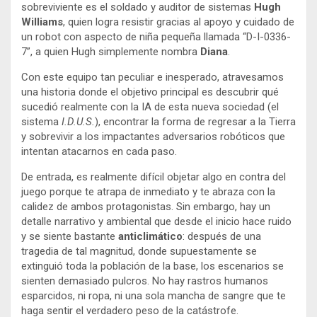
sobreviviente es el soldado y auditor de sistemas
Hugh
Williams
, quien logra resistir gracias al apoyo y cuidado de
un robot con aspecto de niña pequeña llamada “D-I-0336-
7”, a quien Hugh simplemente nombra
Diana
.
Con este equipo tan peculiar e inesperado, atravesamos
una historia donde el objetivo principal es descubrir qué
sucedió realmente con la IA de esta nueva sociedad (el
sistema
I.D.U.S.
), encontrar la forma de regresar a la Tierra
y sobrevivir a los impactantes adversarios robóticos que
intentan atacarnos en cada paso.
De entrada, es realmente difícil objetar algo en contra del
juego porque te atrapa de inmediato y te abraza con la
calidez de ambos protagonistas. Sin embargo, hay un
detalle narrativo y ambiental que desde el inicio hace ruido
y se siente bastante
anticlimático
: después de una
tragedia de tal magnitud, donde supuestamente se
extinguió toda la población de la base, los escenarios se
sienten demasiado pulcros. No hay rastros humanos
esparcidos, ni ropa, ni una sola mancha de sangre que te
haga sentir el verdadero peso de la catástrofe.