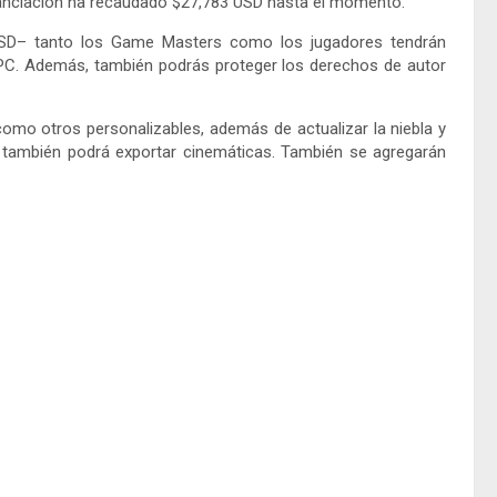
nanciación ha recaudado $27,783 USD hasta el momento.
 USD– tanto los Game Masters como los jugadores tendrán
PC. Además, también podrás proteger los derechos de autor
omo otros personalizables, además de actualizar la niebla y
y también podrá exportar cinemáticas. También se agregarán