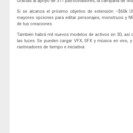
Gracias al apoyo de 317 patrocinadores, la campaña de fi
Si se alcanza el próximo objetivo de extensión –$60k
mayores opciones para editar personajes, monstruos y N
de tus creaciones.
También habrá mil nuevos modelos de activos en 3D, así c
las luces. Se pueden cargar VFX, SFX y música en vivo, 
rastreadores de tiempo e iniciativa.