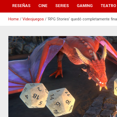
RESEÑAS
CINE
SERIES
GAMING
TEATRO
Home
Videojuegos
‘RPG Stories’ quedó completamente fina