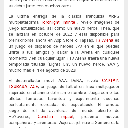
de rol por turnos creado en Unreal Engine 4 también hizo
su debut junto con muchos otros.
La última entrega de la clásica franquicia ARPG
multiplataforma
Torchlight: Infinite
, reveló imágenes de
juego actualizadas, así como un nuevo héroe, Thea, que
se lanzará en octubre de 2022 y está disponible para
preinscribirse ahora en App Store o TapTap.
T3 Arena
es
un juego de disparos de héroes 3v3 en el que puedes
unirte a tus amigos y saltar a la Arena en cualquier
momento y en cualquier lugar. ¡ T3 Arena traerá una nueva
temporada titulada “Lights On”, un nuevo héroe, YAA y
mucho más el 4 de agosto de 2022!
El desarrollador móvil AAA, DeNA, reveló
CAPTAIN
TSUBASA: ACE
, un juego de fútbol en línea multijugador
inspirado en el anime del mismo nombre. Juega como tus
atletas famosos favoritos y experimenta escenas
perfectamente recreadas del espectáculo. El famoso
juego de rol de aventuras de mundo abierto de
HoYoverse,
Genshin Impact
, presentó nuevos
compañeros y aventuras. Viajeros, ¡el viaje a Sumeru está