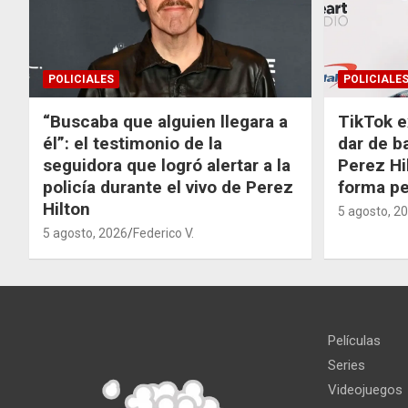
POLICIALES
POLICIALE
“Buscaba que alguien llegara a
TikTok e
él”: el testimonio de la
dar de b
seguidora que logró alertar a la
Perez Hi
policía durante el vivo de Perez
forma p
Hilton
5 agosto, 2
5 agosto, 2026
Federico V.
Películas
Series
Videojuegos