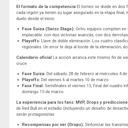
El formato de la competencia
El torneo se divide en dos
cada región ya tienen su lugar asegurado en la etapa final,
duelo desde el inicio:
Fase Suiza (Swiss Stage):
Ocho equipos compiten en s
implacable: con dos victorias avanzás, con dos derrotas 
Playoffs:
Llave de doble eliminación. Los cuatro clasif
regionales. Un error te deja al borde de la eliminación; do
Calendario oficial
La acción arranca este mismo fin de se
cruce:
Fase Suiza:
Del sábado 28 de febrero al miércoles 4 de
Playoffs:
Del viernes 6 al martes 10 de marzo.
Fase Final:
Semifinales el viernes 13, Final del cuadro i
domingo 15 de marzo.
La experiencia para los fans: MVP, Drops y prediccione
de Red Bull en el estadio (incluyendo un desafío de desact
serán protagonistas:
Recompensas por ver (Drops):
Sintonizar las transmisi