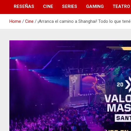
RESEÑAS
CINE
SERIES
GAMING
TEATRO
Home
Cine
¡Arranca el camino a Shanghai! Todo lo que ten