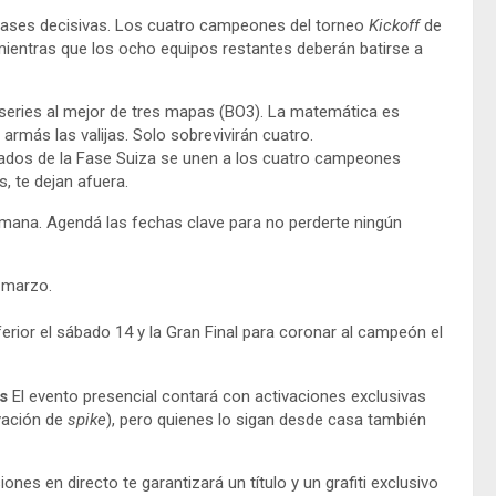
 fases decisivas. Los cuatro campeones del torneo
Kickoff
de
 mientras que los ocho equipos restantes deberán batirse a
eries al mejor de tres mapas (BO3). La matemática es
armás las valijas. Solo sobrevivirán cuatro.
icados de la Fase Suiza se unen a los cuatro campeones
s, te dejan afuera.
mana. Agendá las fechas clave para no perderte ningún
 marzo.
nferior el sábado 14 y la Gran Final para coronar al campeón el
s
El evento presencial contará con activaciones exclusivas
ivación de
spike
), pero quienes lo sigan desde casa también
ones en directo te garantizará un título y un grafiti exclusivo