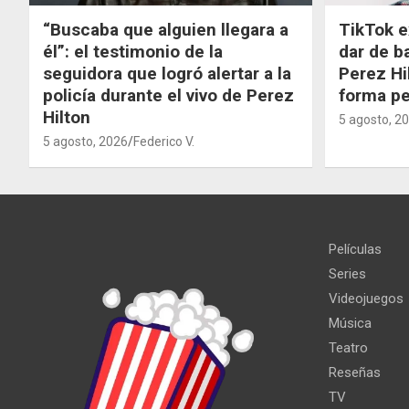
“Buscaba que alguien llegara a
TikTok e
él”: el testimonio de la
dar de b
seguidora que logró alertar a la
Perez Hi
policía durante el vivo de Perez
forma p
Hilton
5 agosto, 2
5 agosto, 2026
Federico V.
Películas
Series
Videojuegos
Música
Teatro
Reseñas
TV