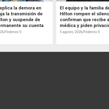
xplica la demora en
El equipo y la familia 
aja la transmisión de
Hilton rompen el silenc
lton y suspende de
confirman que recibe 
ermanente su cuenta
médica y piden privaci
026
Federico V.
5 agosto, 2026
Federico V.