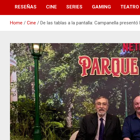
RESEÑAS
CINE
SERIES
GAMING
TEATRO
Home
Cine
De las tablas a la pantalla: Campanella presentó 