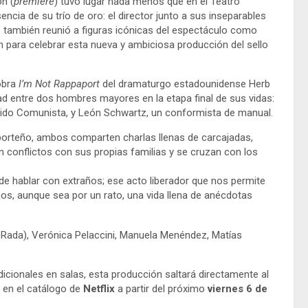
n (
premiere
) tuvo lugar nada menos que en el Teatro
ncia de su trío de oro: el director junto a sus inseparables
e también reunió a figuras icónicas del espectáculo como
n para celebrar esta nueva y ambiciosa producción del sello
obra
I’m Not Rappaport
del dramaturgo estadounidense Herb
tad entre dos hombres mayores en la etapa final de sus vidas:
rtido Comunista, y León Schwartz, un conformista de manual.
orteño, ambos comparten charlas llenas de carcajadas,
conflictos con sus propias familias y se cruzan con los
r de hablar con extraños; ese acto liberador que nos permite
os, aunque sea por un rato, una vida llena de anécdotas
y Rada), Verónica Pelaccini, Manuela Menéndez, Matías
dicionales en salas, esta producción saltará directamente al
l en el catálogo de
Netflix
a partir del próximo
viernes 6 de