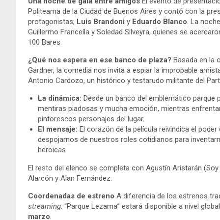
Una noche de gala entre amigos
El evento de presentació
Politeama de la Ciudad de Buenos Aires y contó con la prese
protagonistas,
Luis Brandoni
y
Eduardo Blanco
. La noch
Guillermo Francella y Soledad Silveyra, quienes se acercaro
100 Bares.
¿Qué nos espera en ese banco de plaza?
Basada en la 
Gardner, la comedia nos invita a espiar la improbable amis
Antonio Cardozo, un histórico y testarudo militante del Pa
La dinámica:
Desde un banco del emblemático parque p
mentiras piadosas y mucha emoción, mientras enfrentan 
pintorescos personajes del lugar.
El mensaje:
El corazón de la película reivindica el pode
despojarnos de nuestros roles cotidianos para inventarn
heroicas.
El resto del elenco se completa con Agustín Aristarán (So
Alarcón y Alan Fernández.
Coordenadas de estreno
A diferencia de los estrenos tra
streaming
. “Parque Lezama” estará disponible a nivel globa
marzo
.