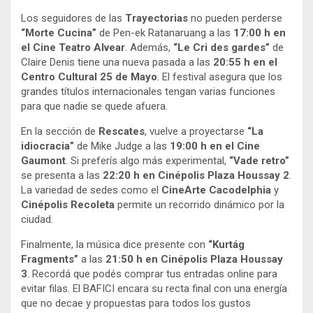
Los seguidores de las
Trayectorias
no pueden perderse
“Morte Cucina”
de Pen-ek Ratanaruang a las
17:00 h en
el Cine Teatro Alvear
. Además,
“Le Cri des gardes”
de
Claire Denis tiene una nueva pasada a las
20:55 h en el
Centro Cultural 25 de Mayo
. El festival asegura que los
grandes títulos internacionales tengan varias funciones
para que nadie se quede afuera
.
En la sección de
Rescates
, vuelve a proyectarse
“La
idiocracia”
de Mike Judge a las
19:00 h en el Cine
Gaumont
. Si preferís algo más experimental,
“Vade retro”
se presenta a las
22:20 h en Cinépolis Plaza Houssay 2
.
La variedad de sedes como el
CineArte Cacodelphia
y
Cinépolis Recoleta
permite un recorrido dinámico por la
ciudad
.
Finalmente, la música dice presente con
“Kurtág
Fragments”
a las
21:50 h en Cinépolis Plaza Houssay
3
. Recordá que podés comprar tus entradas online para
evitar filas
. El BAFICI encara su recta final con una energía
que no decae y propuestas para todos los gustos