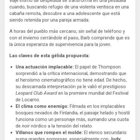
viaje íntimo de despedida se transforma en una pesadilla
cuando, buscando refugio de una violenta ventisca en una
cabaña remota, descubre a una adolescente que está
siendo retenida por una pareja armada.
A horas del pueblo más cercano, sin señal de teléfono y
con el invierno cerrándole el paso, Barb comprende que es
la única esperanza de supervivencia para la joven.
Las claves de esta gélida propuesta:
Una actuación implacable:
El papel de Thompson
sorprendió a la crítica internacional, demostrando que
el heroísmo cinematográfico no tiene edad. De hecho,
su descarnada interpretación ya le valió el prestigioso
Leopard Club Award
en la premiere mundial del Festival
de Locarno.
El clima como enemigo:
Filmada en los implacables
bosques nevados de Finlandia, el paisaje helado y hostil
funciona como un personaje más, sumando una cuota
de
noir
nórdico a la tensión del relato.
Villanos que rompen el molde:
El elenco secundario
suma grandes sorpresas, especialmente con
Judy