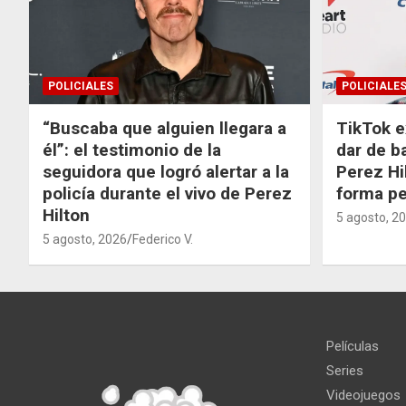
POLICIALES
POLICIALE
“Buscaba que alguien llegara a
TikTok e
él”: el testimonio de la
dar de b
seguidora que logró alertar a la
Perez Hi
policía durante el vivo de Perez
forma p
Hilton
5 agosto, 2
5 agosto, 2026
Federico V.
Películas
Series
Videojuegos