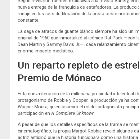
Según revelaron fuentes exclusivas a la revista Variety, el 
nueva entrega de la franquicia de estafadores. La producci
rodaje en los sets de filmación de la costa oeste norteam
constante.
La saga de atracos de guante blanco siempre ha sido un imá
original de 1960 que inmortalizó al icónico Rat Pack —con le
Dean Martin y Sammy Davis Jr.—, cada relanzamiento cine
enorme impacto mediático.
Un reparto repleto de estrel
Premio de Mónaco
Esta nueva iteración de la millonaria propiedad intelectual 
protagonismo de Robbie y Cooper, la producción ya ha conf
Wagner Moura, quien asumirá el rol del antagonista principa
participación en
A Complete Unknown
.
A pesar de que los detalles específicos de la trama se mant
cinematográfico, la propia Margot Robbie reveló algunos 
actriz anticipó que la historia funcionará como una historia