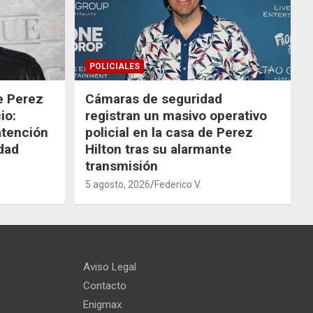
POLICIALES
de Perez
Cámaras de seguridad
io:
registran un masivo operativo
atención
policial en la casa de Perez
dad
Hilton tras su alarmante
transmisión
5 agosto, 2026
Federico V.
Aviso Legal
Contacto
Enigmax