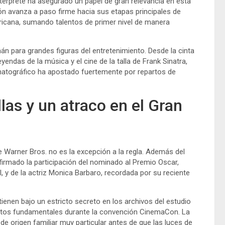
intérprete ha asegurado un papel de gran relevancia en esta
ón avanza a paso firme hacia sus etapas principales de
ericana, sumando talentos de primer nivel de manera
n para grandes figuras del entretenimiento. Desde la cinta
yendas de la música y el cine de la talla de Frank Sinatra,
matográfico ha apostado fuertemente por repartos de
las y un atraco en el Gran
de Warner Bros. no es la excepción a la regla. Además del
irmado la participación del nominado al Premio Oscar,
l, y de la actriz Monica Barbaro, recordada por su reciente
ienen bajo un estricto secreto en los archivos del estudio
datos fundamentales durante la convención CinemaCon. La
 de origen familiar muy particular antes de que las luces de