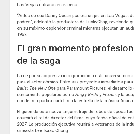
Las Vegas entraran en escena.
“Antes de que Danny Ocean pusiera un pie en Las Vegas, d
padres”, adelantó la productora de LuckyChap, revelando qu
en su máximo esplendor criminal mientras ejecutan un aud
1962.
El gran momento profesiona
de la saga
La de por sí sorpresiva incorporación a este universo cri
para el actor cómico. Entre sus proyectos inmediatos par
Balls: The New One
para Paramount Pictures, el desarrollo 
sumamente populares como
Angry Birds
y
Frozen
, y la ad
donde compartirá cartel con la estrella de la música Ariana
El guion de este nuevo largometraje de robos de época fue 
asumirá el rol de director del filme, cuya fecha oficial de e
2027. La producción ejecutiva reunirá a veteranos de la indu
cineasta Lee Isaac Chung.