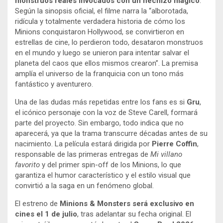
monstruos reales invocados con un hechizo mágico
.
Según la sinopsis oficial, el filme narra la “alborotada,
ridícula y totalmente verdadera historia de cómo los
Minions conquistaron Hollywood, se convirtieron en
estrellas de cine, lo perdieron todo, desataron monstruos
en el mundo y luego se unieron para intentar salvar el
planeta del caos que ellos mismos crearon”. La premisa
amplía el universo de la franquicia con un tono más
fantástico y aventurero.
Una de las dudas más repetidas entre los fans es si
Gru
,
el icónico personaje con la voz de Steve Carell, formará
parte del proyecto. Sin embargo, todo indica que no
aparecerá, ya que la trama transcurre décadas antes de su
nacimiento. La película estará dirigida por
Pierre Coffin
,
responsable de las primeras entregas de
Mi villano
favorito
y del primer spin-off de los Minions, lo que
garantiza el humor característico y el estilo visual que
convirtió a la saga en un fenómeno global.
El estreno de
Minions & Monsters será exclusivo en
cines el 1 de julio
, tras adelantar su fecha original. El