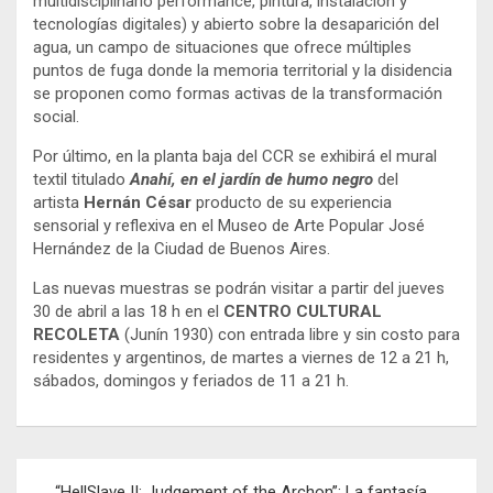
multidisciplinario performance, pintura, instalación y
tecnologías digitales) y abierto sobre la desaparición del
agua, un campo de situaciones que ofrece múltiples
puntos de fuga donde la memoria territorial y la disidencia
se proponen como formas activas de la transformación
social.
Por último, en la planta baja del CCR se exhibirá el mural
textil titulado
Anahí, en el jardín de humo negro
del
artista
Hernán César
producto de su experiencia
sensorial y reflexiva en el Museo de Arte Popular José
Hernández de la Ciudad de Buenos Aires.
Las nuevas muestras se podrán visitar a partir del jueves
30 de abril a las 18 h en el
CENTRO CULTURAL
RECOLETA
(Junín 1930) con entrada libre y sin costo para
residentes y argentinos, de martes a viernes de 12 a 21 h,
sábados, domingos y feriados de 11 a 21 h.
Navegación
“HellSlave II: Judgement of the Archon”: La fantasía