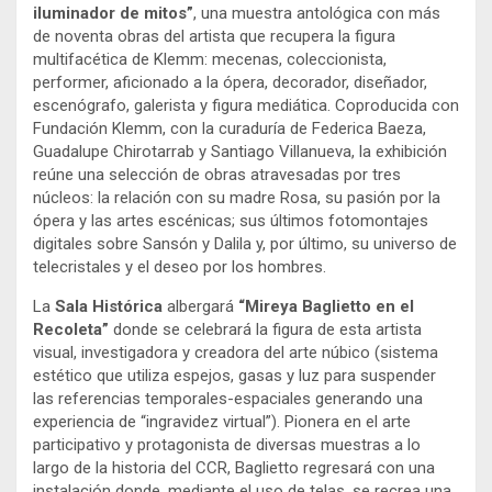
iluminador de mitos”
, una muestra antológica con más
de noventa obras del artista que recupera la figura
multifacética de Klemm: mecenas, coleccionista,
performer, aficionado a la ópera, decorador, diseñador,
escenógrafo, galerista y figura mediática. Coproducida con
Fundación Klemm, con la curaduría de Federica Baeza,
Guadalupe Chirotarrab y Santiago Villanueva, la exhibición
reúne una selección de obras atravesadas por tres
núcleos: la relación con su madre Rosa, su pasión por la
ópera y las artes escénicas; sus últimos fotomontajes
digitales sobre Sansón y Dalila y, por último, su universo de
telecristales y el deseo por los hombres.
La
Sala Histórica
albergará
“Mireya Baglietto en el
Recoleta”
donde se celebrará la figura de esta artista
visual, investigadora y creadora del arte núbico (sistema
estético que utiliza espejos, gasas y luz para suspender
las referencias temporales-espaciales generando una
experiencia de “ingravidez virtual”). Pionera en el arte
participativo y protagonista de diversas muestras a lo
largo de la historia del CCR, Baglietto regresará con una
instalación donde, mediante el uso de telas, se recrea una