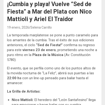
¡Cumbia y playa! Vuelve “Sed de
Fiesta” a Mar del Plata con Nico
Mattioli y Ariel El Traidor
19 enero, 2026
Selena Carrillo
La temporada marplatense se pone a punto caramelo para
los amantes de la cumbia. Tras el éxito de sus ediciones
anteriores, el ciclo
“Sed de Fiesta!”
confirma su regreso
para este
viernes 23 de enero
, prometiendo una noche a
puro ritmo en la
Plaza de la Música
(Av. Constitución
5780).
El evento, que se perfila como uno de los puntos altos de
la movida nocturna de “La Feliz”, abrirá sus puertas a las
22:00 hs
con un line-up pensado para bailar hasta el
amanecer.
La Grilla de Artistas:
Nico Mattioli:
El heredero del “León Santafesino” llega
para emocionar y hacer bailar con su cumbia