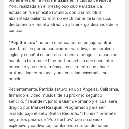
primera vez en la fiesta
Muzika
en la ciudad de Nueva
York, realizada en el prestigioso club Paradise. La
actuación fue un éxito rotundo, con una multitud
abarrotada bailando al ritmo electrizante de la música,
destacando el amplio atractivo y la energía dinámica de la
canción.
“Pop the Low”
no solo destaca por su pegajoso ritmo,
sino también por su cautivadora narrativa, que combina
inglés y español en una obra maestra bilingüe. La canción
cuenta la historia de Diamond, una chica que encuentra
consuelo y paz en la música, un elemento que añade
profundidad emocional y una cualidad universal a su
sonido.
Recientemente, Patricia estuvo en Los Ángeles, California,
filmando el video musical de su próximo segundo
sencillo,
“Thunder”
, junto a Gianni Romano y el cual será
dirigido por
Marcel Rasquin
. Programado para ser
lanzado bajo el sello Switch Records, “Thunder” promete
seguir los pasos de “Pop the Low” con su sonido
explosivo y cautivador, combinando ritmos de house