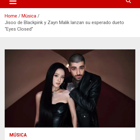
Home
Música
Jisoo de Blackpink y Zayn Malik lanzan su esperado dueto
“Eyes Closed”
MÚSICA