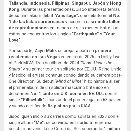
Tailandia, Indonesia, Filipinas, Singapur, Japón y Hong
Kong
. Durante las presentaciones, Jisoo interpreta temas
de su mini álbum debut
“Amortage”
, que debutó en el
No.
1 de las listas surcoreanas
y acumula casi
medio billón
de reproducciones
en menos de seis meses. Entre sus
éxitos se encuentran los singles
“Earthquake”
y
“Your
Love”
.
Por su parte,
Zayn Malik
se prepara para su
primera
residencia en Las Vegas
en enero de 2026 en Dolby Live
at Park MGM. Tras su álbum de 2024
“Room Under the
Stairs”
y su primer tour en solitario por EE. UU., Reino Unido
y México, el artista continúa consolidando su carrera post-
One Direction. Su debut
“Mind of Mine”
hizo historia al ser
el primer álbum de un solista masculino británico en
debutar en
No. 1 tanto en U.K. como en EE. UU.
, con el
single
“Pillowtalk”
alcanzando el primer lugar en 68 países
y siendo certificado
5× platino
por la RIAA.
Jisoo, quien inició su carrera como solista en 2023 con el
single álbum
“Me”
, se convirtió en la artista femenina
solista más vendida de Corea del Sur, superando
1 millón