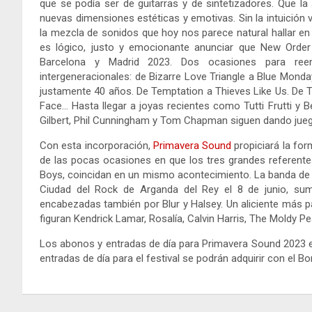
que se podía ser de guitarras y de sintetizadores. Que la
nuevas dimensiones estéticas y emotivas. Sin la intuición v
la mezcla de sonidos que hoy nos parece natural hallar en 
es lógico, justo y emocionante anunciar que New Order
Barcelona y Madrid 2023. Dos ocasiones para ree
intergeneracionales: de Bizarre Love Triangle a Blue Monda
justamente 40 años. De Temptation a Thieves Like Us. De Th
Face… Hasta llegar a joyas recientes como Tutti Frutti y B
Gilbert, Phil Cunningham y Tom Chapman siguen dando juego
Con esta incorporación,
Primavera Sound
propiciará la for
de las pocas ocasiones en que los tres grandes referent
Boys, coincidan en un mismo acontecimiento. La banda de M
Ciudad del Rock de Arganda del Rey el 8 de junio, sum
encabezadas también por Blur y Halsey. Un aliciente más par
figuran Kendrick Lamar, Rosalía, Calvin Harris, The Moldy Pea
Los abonos y entradas de día para Primavera Sound 2023 e
entradas de día para el festival se podrán adquirir con el B