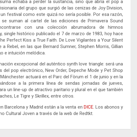
 suma echaba a perder la sustancia, sino que abría el pop a
isionaria del grupo que surgió de las cenizas de Joy Division,
un festival como este quizá no sería posible. Por esa razón,
 se suman al cartel de las ediciones de Primavera Sound
ncontrarse con una colección abrumadora de himnos
y, single histórico publicado el 7 de marzo de 1983, hoy hace
e Perfect Kiss a True Faith. De Love Vigilantes a Your Silent
e a Rebel, en las que Bernard Sumner, Stephen Morris, Gillian
 e intuición melódica.
mación excepcional del auténtico synth love triangle: será una
es del pop electrónico, New Order, Depeche Mode y Pet Shop
ánchester actuará en el Parc del Fòrum el 1 de junio y en la
ándose a la primera línea de sendas jornadas de jueves,
a un line-up de atractivo paritario y plural en el que también
ches, Le Tigre y Skrillex, entre otros.
n Barcelona y Madrid están a la venta en
DICE
. Los abonos y
ono Cultural Joven a través de la web de Redtkt.