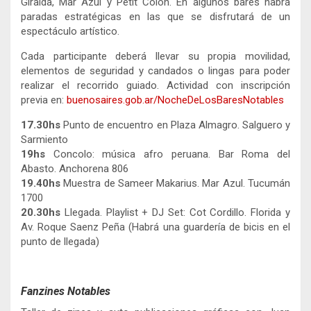
Giralda, Mar Azul y Petit Colón. En algunos bares habrá
paradas estratégicas en las que se disfrutará de un
espectáculo artístico.
Cada participante deberá llevar su propia movilidad,
elementos de seguridad y candados o lingas para poder
realizar el recorrido guiado. Actividad con inscripción
previa en:
buenosaires.gob.ar/NocheDeLosBaresNotables
17.30hs
Punto de encuentro en Plaza Almagro. Salguero y
Sarmiento
19hs
Concolo: música afro peruana. Bar Roma del
Abasto. Anchorena 806
19.40hs
Muestra de Sameer Makarius. Mar Azul. Tucumán
1700
20.30hs
Llegada. Playlist + DJ Set: Cot Cordillo. Florida y
Av. Roque Saenz Peña (Habrá una guardería de bicis en el
punto de llegada)
Fanzines Notables