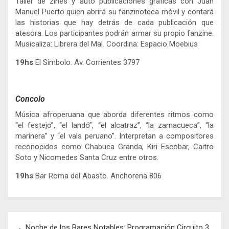
Taller de zines y auto publicaciones gráficas con Juan
Manuel Puerto quien abrirá su fanzinoteca móvil y contará
las historias que hay detrás de cada publicación que
atesora. Los participantes podrán armar su propio fanzine.
Musicaliza: Librera del Mal. Coordina: Espacio Moebius
19hs
El Símbolo. Av. Corrientes 3797
Concolo
Música afroperuana que aborda diferentes ritmos como
“el festejo”, “el landó”, “el alcatraz”, “la zamacueca”, “la
marinera” y “el vals peruano”. Interpretan a compositores
reconocidos como Chabuca Granda, Kiri Escobar, Caitro
Soto y Nicomedes Santa Cruz entre otros.
19hs
Bar Roma del Abasto. Anchorena 806
Navegación
Noche de los Bares Notables: Programación Circuito 3