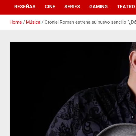
RESEÑAS
CINE
SERIES
GAMING
TEATRO
Home
Música
Otoniel Roman estrena su nuevo sencillo “¿D