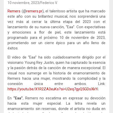
10 noviembre, 2023
Federico V.
Remers
(@
remers.pr
), el talentoso artista que ha marcado
este año con su brillantez musical, nos sorprenderá una
vez más al cerrar la última etapa del 2023 con el
lanzamiento de su nueva canción, “Eaa”. Con expectativas
y emociones a flor de piel, este lanzamiento está
programado para el próximo 10 de noviembre de 2023,
prometiendo ser un cierre épico para un año lleno de
éxitos.
El video de “Eaa” ha sido cuidadosamente dirigido por el
visionario Young Rey Justin, quien ha capturado la esencia
y la pasión detrás de la canción de manera excepcional. El
visual nos sumerge en la historia de enamoramiento de
Remers hacia una mujer, mostrando la complicidad y la
conexión única entre ambos. Link:
https://youtu.be/X1R2ZA3xuKs?
si=U2eq7gyQ5GDsXkYi
.
En
“Eaa”
, Remers no escatima en expresar su devoción
hacia esta mujer especial. La letra revela un
enamoramiento sin reservas, donde el artista no duda en