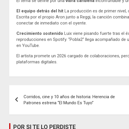
El tema se define por una
vibra caribeña
inconfundible y u
El equipo detrás del hit
La producción es de primer nivel
Escrita por el propio Aron junto a Reggi, la canción combi
conectar de inmediato con el oyente.
Crecimiento sostenido
Luix viene pisando fuerte tras el é
reproducciones en Spotify. “Pobla2” llega acompañado de 
en YouTube.
El artista promete un 2026 cargado de colaboraciones, pero
plataformas digitales.
Navegación
Corridos, cine y 10 años de historia: Herencia de
de
Patrones estrena “El Mundo Es Tuyo”
entradas
POR SI TE LO PERDISTE