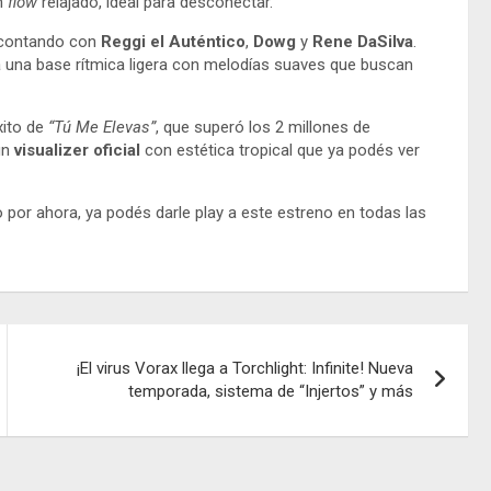
n
flow
relajado, ideal para desconectar.
, contando con
Reggi el Auténtico
,
Dowg
y
Rene DaSilva
.
na una base rítmica ligera con melodías suaves que buscan
xito de
“Tú Me Elevas”
, que superó los 2 millones de
un
visualizer oficial
con estética tropical que ya podés ver
 por ahora, ya podés darle play a este estreno en todas las
¡El virus Vorax llega a Torchlight: Infinite! Nueva
temporada, sistema de “Injertos” y más