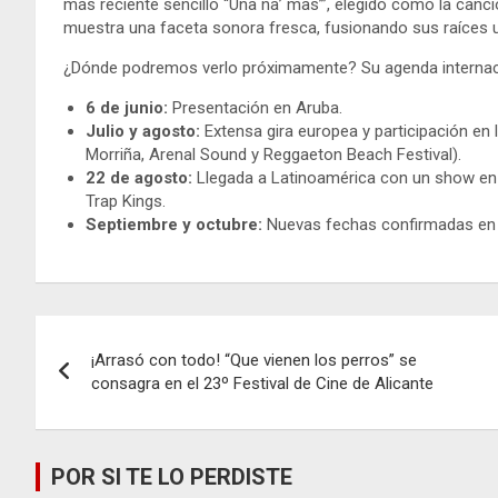
más reciente sencillo “Una na’ mas’”, elegido como la canc
muestra una faceta sonora fresca, fusionando sus raíces 
¿Dónde podremos verlo próximamente? Su agenda internaci
6 de junio:
Presentación en Aruba.
Julio y agosto:
Extensa gira europea y participación en
Morriña, Arenal Sound y Reggaeton Beach Festival).
22 de agosto:
Llegada a Latinoamérica con un show en
Trap Kings.
Septiembre y octubre:
Nuevas fechas confirmadas en
Navegación
¡Arrasó con todo! “Que vienen los perros” se
de
consagra en el 23º Festival de Cine de Alicante
entradas
POR SI TE LO PERDISTE