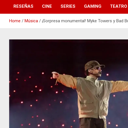
RESEÑAS
CINE
SERIES
GAMING
TEATRO
Home
Música
¡Sorpresa monumental! Myke Towers y Bad Bun