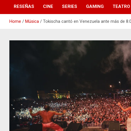
RESEÑAS
CINE
SERIES
GAMING
TEATRO
Home
Música
Tokischa cantó en Venezuela ante más de 8.