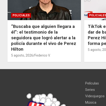
POLICIALES
POLICIALE
“Buscaba que alguien llegara a
TikTok e
él”: el testimonio de la
dar de b
seguidora que logró alertar a la
Perez Hi
policía durante el vivo de Perez
forma p
Hilton
5 agosto, 2
5 agosto, 2026
Federico V.
Películas
Series
Videojuegos
Música