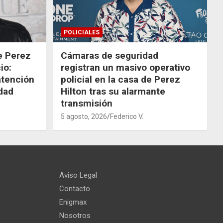
POLICIALES
de Perez
Cámaras de seguridad
io:
registran un masivo operativo
atención
policial en la casa de Perez
dad
Hilton tras su alarmante
transmisión
5 agosto, 2026
Federico V.
Aviso Legal
Contacto
Enigmax
Nosotros