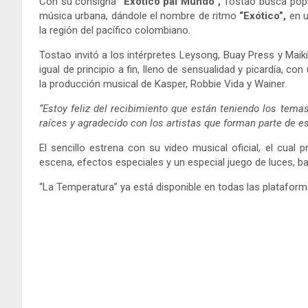
Con su consigna
“Exótico pal Mundo”,
Tostao busca popula
música urbana, dándole el nombre de ritmo
“Exótico”,
en u
la región del pacífico colombiano.
Tostao invitó a los intérpretes Leysong, Buay Press y Maik
igual de principio a fin, lleno de sensualidad y picardía, co
la producción musical de Kasper, Robbie Vida y Wainer.
“Estoy feliz del recibimiento que están teniendo los temas
raíces y agradecido con los artistas que forman parte de es
El sencillo estrena con su video musical oficial, el cual 
escena, efectos especiales y un especial juego de luces, baj
“La Temperatura” ya está disponible en todas las plataforma