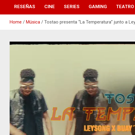
RESEÑAS
CINE
SERIES
GAMING
TEATRO
Home
Música
Tostao presenta “La Temperatura” junto a Ley