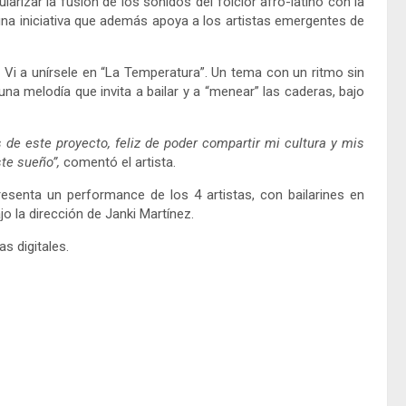
rizar la fusión de los sonidos del folclor afro-latino con la
na iniciativa que además apoya a los artistas emergentes de
i Vi a unírsele en “La Temperatura”. Un tema con un ritmo sin
n una melodía que invita a bailar y a “menear” las caderas, bajo
 de este proyecto, feliz de poder compartir mi cultura y mis
te sueño”,
comentó el artista.
presenta un performance de los 4 artistas, con bailarines en
o la dirección de Janki Martínez.
s digitales.