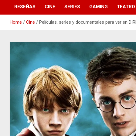
RESEÑAS
CINE
SERIES
GAMING
TEATRO
Home
Cine
Películas, series y documentales para ver en D