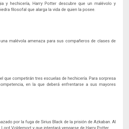
a y hechicería, Harry Potter descubre que un malévolo y
ra filosofal que alarga la vida de quien la posee.
an una malévola amenaza para sus compañeros de clases de
el que competirán tres escuelas de hechicería. Para sorpresa
a competencia, en la que deberá enfrentarse a sus mayores
zado por la fuga de Sirius Black de la prisión de Azkaban. Al
 Lord Voldemort y que intentará vengarse de Harry Potter.