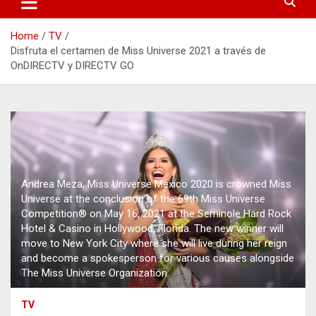
Home
TV
Disfruta el certamen de Miss Universe 2021 a través de
OnDIRECTV y DIRECTV GO
Andrea Meza, Miss Universe Mexico 2020 is crowned Miss
Universe at the conclusion of the 69th Miss Universe
Competition® on May 16, 2021 at the Seminole Hard Rock
Hotel & Casino in Hollywood, Florida. The new winner will
move to New York City where she will live during her reign
and become a spokesperson for various causes alongside
The Miss Universe Organization.
TV