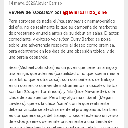
14 mayo, 2026
Javier Carrizo
Review de ‘
Obsesión
’ por
@javiercarrizo_cine
Para sorpresa de nadie el
industry plant
cinematográfico
del año, no es realmente lo que su campaña de marketing
de preestreno anuncia antes de su debut en salas. El actor,
comediante, y exitoso
you tuber
, Curry Barker, se posa
sobre una advertencia respecto al deseo como premisa,
para adentrarse en los días de una obsesión tóxica, y de
una pareja despareja.
Bear (Michael Johnston) es un joven que tiene un amigo y
una amiga, que además (casualidad o no que suena más a
un arbitrio que a otra cosa), son compañeros de trabajo
en un comercio que vende instrumentos musicales. Estos
son Ian (Cooper Tomlinson), y Niki (Inde Navarrette), o la
chica de sus sueños. Pero hay algo más. Sarah (Megan
Lawless), que es la chica “sana” con la que realmente
debería vincularse afectivamente el protagonista, también
es compañera suya del trabajo. O sea, el extenso universo
de estos jóvenes se remite únicamente a una tienda de
música, desafiando así el verosímil de un relato con pocas