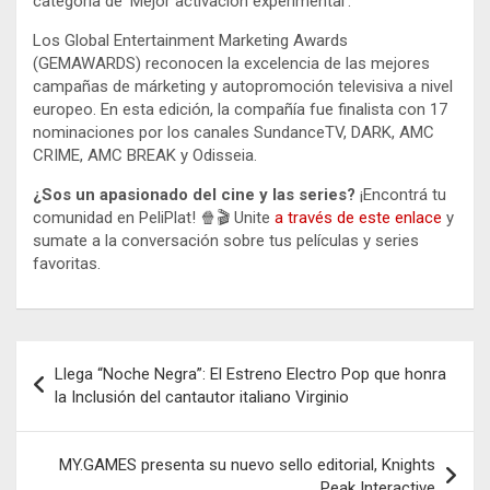
categoría de ‘Mejor activación experimental’.
Los Global Entertainment Marketing Awards
(GEMAWARDS) reconocen la excelencia de las mejores
campañas de márketing y autopromoción televisiva a nivel
europeo. En esta edición, la compañía fue finalista con 17
nominaciones por los canales SundanceTV, DARK, AMC
CRIME, AMC BREAK y Odisseia.
¿Sos un apasionado del cine y las series?
¡Encontrá tu
comunidad en PeliPlat! 🍿🎬 Unite
a través de este enlace
y
sumate a la conversación sobre tus películas y series
favoritas.
Navegación
Llega “Noche Negra”: El Estreno Electro Pop que honra
de
la Inclusión del cantautor italiano Virginio
entradas
MY.GAMES presenta su nuevo sello editorial, Knights
Peak Interactive