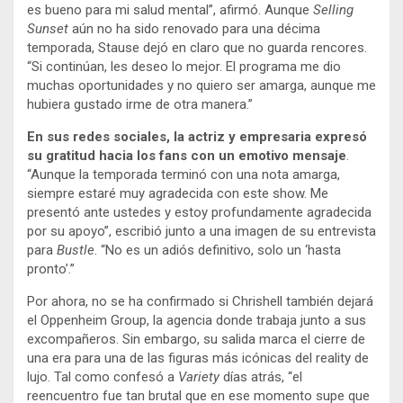
es bueno para mi salud mental”, afirmó. Aunque
Selling
Sunset
aún no ha sido renovado para una décima
temporada, Stause dejó en claro que no guarda rencores.
“Si continúan, les deseo lo mejor. El programa me dio
muchas oportunidades y no quiero ser amarga, aunque me
hubiera gustado irme de otra manera.”
En sus redes sociales, la actriz y empresaria expresó
su gratitud hacia los fans con un emotivo mensaje
.
“Aunque la temporada terminó con una nota amarga,
siempre estaré muy agradecida con este show. Me
presentó ante ustedes y estoy profundamente agradecida
por su apoyo”, escribió junto a una imagen de su entrevista
para
Bustle
. “No es un adiós definitivo, solo un ‘hasta
pronto’.”
Por ahora, no se ha confirmado si Chrishell también dejará
el Oppenheim Group, la agencia donde trabaja junto a sus
excompañeros. Sin embargo, su salida marca el cierre de
una era para una de las figuras más icónicas del reality de
lujo. Tal como confesó a
Variety
días atrás, “el
reencuentro fue tan brutal que en ese momento supe que