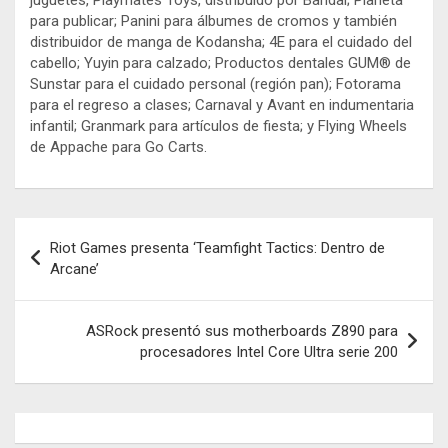
juguetes, Playmates Toys, distribuido por Bandai; Planeta
para publicar; Panini para álbumes de cromos y también
distribuidor de manga de Kodansha; 4E para el cuidado del
cabello; Yuyin para calzado; Productos dentales GUM® de
Sunstar para el cuidado personal (región pan); Fotorama
para el regreso a clases; Carnaval y Avant en indumentaria
infantil; Granmark para artículos de fiesta; y Flying Wheels
de Appache para Go Carts.
Navegación
Riot Games presenta ‘Teamfight Tactics: Dentro de
de
Arcane’
entradas
ASRock presentó sus motherboards Z890 para
procesadores Intel Core Ultra serie 200