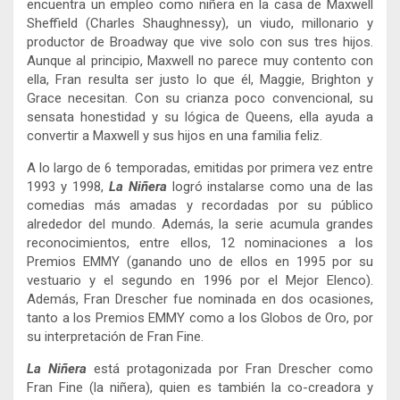
encuentra un empleo como niñera en la casa de Maxwell
Sheffield (Charles Shaughnessy), un viudo, millonario y
productor de Broadway que vive solo con sus tres hijos.
Aunque al principio, Maxwell no parece muy contento con
ella, Fran resulta ser justo lo que él, Maggie, Brighton y
Grace necesitan. Con su crianza poco convencional, su
sensata honestidad y su lógica de Queens, ella ayuda a
convertir a Maxwell y sus hijos en una familia feliz.
A lo largo de 6 temporadas, emitidas por primera vez entre
1993 y 1998,
La Niñera
logró instalarse como una de las
comedias más amadas y recordadas por su público
alrededor del mundo. Además, la serie acumula grandes
reconocimientos, entre ellos, 12 nominaciones a los
Premios EMMY (ganando uno de ellos en 1995 por su
vestuario y el segundo en 1996 por el Mejor Elenco).
Además, Fran Drescher fue nominada en dos ocasiones,
tanto a los Premios EMMY como a los Globos de Oro, por
su interpretación de Fran Fine.
La Niñera
está protagonizada por Fran Drescher como
Fran Fine (la niñera), quien es también la co-creadora y