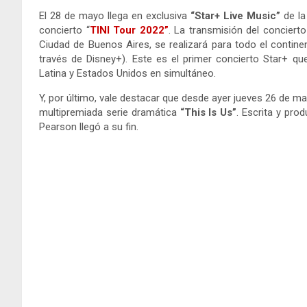
El 28 de mayo llega en exclusiva
“Star+ Live Music”
de l
concierto “
TINI Tour 2022”
. La transmisión del conciert
Ciudad de Buenos Aires, se realizará para todo el contin
través de Disney+). Este es el primer concierto Star+ q
Latina y Estados Unidos en simultáneo.
Y, po
r último, vale destacar que desde ayer jueves 26 de ma
multipremiada serie dramática
“This Is Us”
. Escrita y pr
Pearson llegó a su fin.