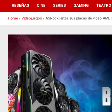
RESEÑAS
CINE
SERIES
GAMING
TEATRO
Home
Videojuegos
ASRock lanza sus placas de video AMD 