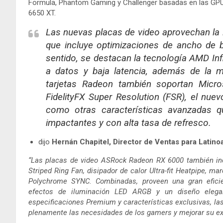
Formula, Phantom Gaming y Challenger basadas en las G
6650 XT.
Las nuevas placas de video aprovechan la
que incluye optimizaciones de ancho de 
sentido, se destacan la tecnología AMD Inf
a datos y baja latencia, además de la 
tarjetas Radeon también soportan Micr
FidelityFX Super Resolution (FSR), el nue
como otras características avanzadas q
impactantes y con alta tasa de refresco.
dijo
Hernán Chapitel, Director de Ventas para Lati
“Las placas de video ASRock Radeon RX 6000 también incl
Striped Ring Fan, disipador de calor Ultra-fit Heatpipe, ma
Polychrome SYNC. Combinadas, proveen una gran eficienc
efectos de iluminación LED ARGB y un diseño elegan
especificaciones Premium y características exclusivas, la
plenamente las necesidades de los gamers y mejorar su exp