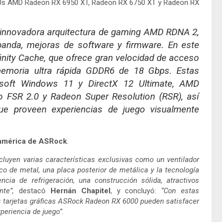
PUs AMD Radeon RX 6950 XT, Radeon RX 6750 XT y Radeon RX
 innovadora arquitectura de gaming AMD RDNA 2,
banda, mejoras de software y firmware. En este
inity Cache, que ofrece gran velocidad de acceso
memoria ultra rápida GDDR6 de 18 Gbps. Estas
osoft Windows 11 y DirectX 12 Ultimate, AMD
vo FSR 2.0 y Radeon Super Resolution (RSR), así
ue proveen experiencias de juego visualmente
noamérica de ASRock
.
uyen varias características exclusivas como un ventilador
rco de metal, una placa posterior de metálica y la tecnología
ia de refrigeración, una construcción sólida, atractivos
te”,
destacó
Hernán Chapitel
, y concluyó:
“Con estas
s tarjetas gráficas ASRock Radeon RX 6000 pueden satisfacer
eriencia de juego”.