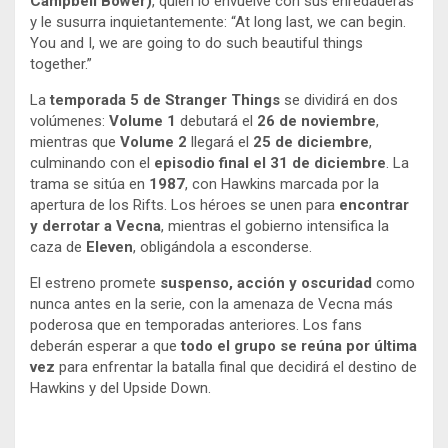
Campbell Bower)
, quien lo envuelve con sus enredaderas
y le susurra inquietantemente: “At long last, we can begin.
You and I, we are going to do such beautiful things
together.”
La
temporada 5 de Stranger Things
se dividirá en dos
volúmenes:
Volume 1
debutará el
26 de noviembre
,
mientras que
Volume 2
llegará el
25 de diciembre
,
culminando con el
episodio final el 31 de diciembre
. La
trama se sitúa en
1987
, con Hawkins marcada por la
apertura de los Rifts. Los héroes se unen para
encontrar
y derrotar a Vecna
, mientras el gobierno intensifica la
caza de
Eleven
, obligándola a esconderse.
El estreno promete
suspenso, acción y oscuridad
como
nunca antes en la serie, con la amenaza de Vecna más
poderosa que en temporadas anteriores. Los fans
deberán esperar a que
todo el grupo se reúna por última
vez
para enfrentar la batalla final que decidirá el destino de
Hawkins y del Upside Down.