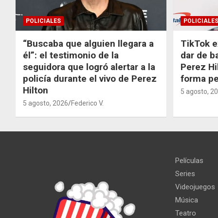
POLICIALES
POLICIALE
“Buscaba que alguien llegara a
TikTok e
él”: el testimonio de la
dar de b
seguidora que logró alertar a la
Perez Hi
policía durante el vivo de Perez
forma p
Hilton
5 agosto, 2
5 agosto, 2026
Federico V.
Películas
Series
Videojuegos
Música
Teatro