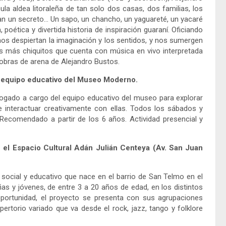
a aldea litoraleña de tan solo dos casas, dos familias, los
an un secreto
…
Un sapo, un chancho, un yaguareté, un yacaré
oética y divertida historia de inspiración guaraní. Oficiando
os despiertan la imaginación y los sentidos, y nos sumergen
los más chiquitos que cuenta con música en vivo interpretada
sobras de arena de Alejandro Bustos.
del equipo educativo del Museo Moderno.
dialogado a cargo del equipo educativo del museo para explorar
 e interactuar creativamente con ellas. Todos los sábados y
 Recomendado a partir de los 6 años. Actividad presencial y
 el Espacio Cultural Adán Julián Centeya (Av. San Juan
social y educativo que nace en el barrio de San Telmo en el
ñas y jóvenes, de entre 3 a 20 años de edad, en los distintos
oportunidad, el proyecto se presenta con sus agrupaciones
pertorio variado que va desde el rock, jazz, tango y folklore