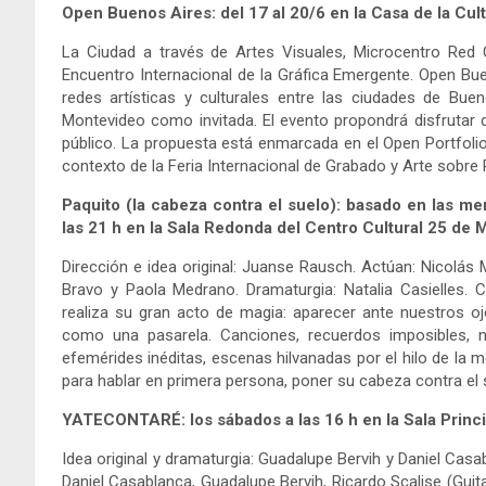
Open Buenos Aires: del 17 al 20/6 en la Casa de la Cul
La Ciudad a través de Artes Visuales, Microcentro Red Cu
Encuentro Internacional de la Gráfica Emergente. Open Bu
redes artísticas y culturales entre las ciudades de Bu
Montevideo como invitada. El evento propondrá disfrutar d
público. La propuesta está enmarcada en el Open Portfolio
contexto de la Feria Internacional de Grabado y Arte sobre 
Paquito (la cabeza contra el suelo): basado en las 
las 21 h en la Sala Redonda del Centro Cultural 25 de 
Dirección e idea original: Juanse Rausch. Actúan: Nicolás
Bravo y Paola Medrano. Dramaturgia: Natalia Casielles
realiza su gran acto de magia: aparecer ante nuestros 
como una pasarela. Canciones, recuerdos imposibles, n
efemérides inéditas, escenas hilvanadas por el hilo de la
para hablar en primera persona, poner su cabeza contra el s
YATECONTARÉ: los sábados a las 16 h en la Sala Princi
Idea original y dramaturgia: Guadalupe Bervih y Daniel Cas
Daniel Casablanca, Guadalupe Bervih, Ricardo Scalise (Guit