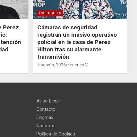
POLICIALES
de Perez
Cámaras de seguridad
io:
registran un masivo operativo
atención
policial en la casa de Perez
dad
Hilton tras su alarmante
transmisión
5 agosto, 2026
Federico V.
Aviso Legal
Contacto
Enigmax
Nosotros
Política de Cookies