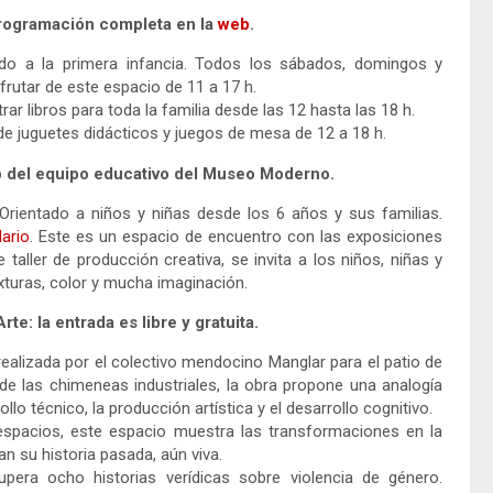
 programación completa en la
web
.
entado a la primera infancia. Todos los sábados, domingos y
frutar de este espacio de 11 a 17 h.
r libros para toda la familia desde las 12 hasta las 18 h.
de juguetes didácticos y juegos de mesa de 12 a 18 h.
rgo del equipo educativo del Museo Moderno.
ientado a niños y niñas desde los 6 años y sus familias.
ario
. Este es un espacio de encuentro con las exposiciones
taller de producción creativa, se invita a los niños, niñas y
xturas, color y mucha imaginación.
te: la entrada es libre y gratuita.
 realizada por el colectivo mendocino Manglar para el patio de
de las chimeneas industriales, la obra propone una analogía
llo técnico, la producción artística y el desarrollo cognitivo.
espacios, este espacio muestra las transformaciones en la
an su historia pasada, aún viva.
upera ocho historias verídicas sobre violencia de género.