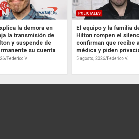
S
POLICIALES
xplica la demora en
El equipo y la familia 
aja la transmisión de
Hilton rompen el silenc
lton y suspende de
confirman que recibe 
ermanente su cuenta
médica y piden privaci
026
Federico V.
5 agosto, 2026
Federico V.