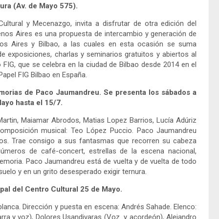
tura (Av. de Mayo 575).
ltural y Mecenazgo, invita a disfrutar de otra edición del
enos Aires es una propuesta de intercambio y generación de
enos Aires y Bilbao, a las cuales en esta ocasión se suma
e exposiciones, charlas y seminarios gratuitos y abiertos al
 FIG, que se celebra en la ciudad de Bilbao desde 2014 en el
Papel FIG Bilbao en España.
memorias de Paco Jaumandreu. Se presenta los sábados a
Mayo hasta el 15/7.
 Martin, Maiamar Abrodos, Matias Lopez Barrios, Lucía Adúriz
. Composición musical: Teo López Puccio. Paco Jaumandreu
ojos. Trae consigo a sus fantasmas que recorren su cabeza
úmeros de café-concert, estrellas de la escena nacional,
 memoria. Paco Jaumandreu está de vuelta y de vuelta de todo
uelo y en un grito desesperado exigir ternura.
pal del Centro Cultural 25 de Mayo.
ablanca. Dirección y puesta en escena: Andrés Sahade. Elenco:
arra y voz), Dolores Usandivaras (Voz y acordeón), Alejandro