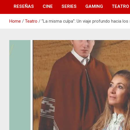
RESEÑAS
CINE
SERIES
GAMING
TEATRO
Home
Teatro
“La misma culpa”: Un viaje profundo hacia los