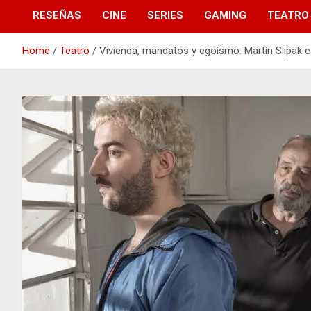
RESEÑAS
CINE
SERIES
GAMING
TEATRO
Home
Teatro
Vivienda, mandatos y egoísmo: Martín Slipak 