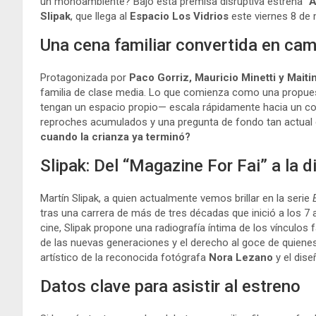
un monoambiente? Bajo esta premisa disruptiva estrena
“
Slipak
, que llega al
Espacio Los Vidrios
este viernes 8 de
Una cena familiar convertida en cam
Protagonizada por
Paco Gorriz, Mauricio Minetti y Mait
familia de clase media. Lo que comienza como una propue
tengan un espacio propio— escala rápidamente hacia un con
reproches acumulados y una pregunta de fondo tan actua
cuando la crianza ya terminó?
Slipak: Del “Magazine For Fai” a la d
Martín Slipak, a quien actualmente vemos brillar en la serie
tras una carrera de más de tres décadas que inició a los 7 a
cine, Slipak propone una radiografía íntima de los vínculos
de las nuevas generaciones y el derecho al goce de quiene
artístico de la reconocida fotógrafa
Nora Lezano
y el dis
Datos clave para asistir al estreno