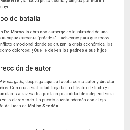
AMBIENTE”
, la nueva pieza escrita y dirigida por
Martín
 mayo.
po de batalla
ina De Marco
, la obra nos sumerge en la intimidad de una
sta supuestamente “práctica” —achicarse para que todos
flicto emocional donde se cruzan la crisis económica, los
l como dolorosa:
¿Qué le deben los padres a sus hijos
irección de autor
El Encargado
, despliega aquí su faceta como autor y director
ños. Con una sensibilidad forjada en el teatro de texto y el
 familiares atravesados por la imposibilidad de independencia
s ya lo dieron todo. La puesta cuenta además con el ojo
eño de luces de
Matías Sendón
.