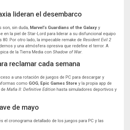
axia lideran el desembarco
 son, sin duda,
Marvel’s Guardians of the Galaxy
y
e en la piel de Star-Lord para liderar a su disfuncional equipo
 80. Por otro lado, la impecable remake de
Resident Evil 2
odernos y una atmósfera opresiva que redefine el terror. A
épica de la Tierra Media con
Shadow of War
.
para reclamar cada semana
cceso a una rotación de juegos de PC para descargar y
ataformas como
GOG
,
Epic Games Store
y la propia app de
l de
Mafia II: Definitive Edition
hasta simuladores deportivos y
lave de mayo
s el cronograma detallado de los juegos para PC y las