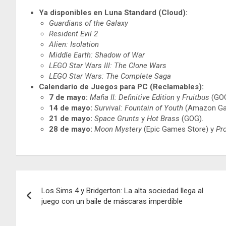
Ya disponibles en Luna Standard (Cloud):
Guardians of the Galaxy
Resident Evil 2
Alien: Isolation
Middle Earth: Shadow of War
LEGO Star Wars III: The Clone Wars
LEGO Star Wars: The Complete Saga
Calendario de Juegos para PC (Reclamables):
7 de mayo:
Mafia II: Definitive Edition
y
Fruitbus
(GOG
14 de mayo:
Survival: Fountain of Youth
(Amazon Ga
21 de mayo:
Space Grunts
y
Hot Brass
(GOG).
28 de mayo:
Moon Mystery
(Epic Games Store) y
Pr
Navegación
Los Sims 4 y Bridgerton: La alta sociedad llega al
de
juego con un baile de máscaras imperdible
entradas