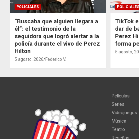
POLICIALES
POLICIALE
“Buscaba que alguien llegara a
TikTok e
él”: el testimonio de la
dar de b
seguidora que logró alertar a la
Perez Hi
policía durante el vivo de Perez
forma p
Hilton
5 agosto, 2
5 agosto, 2026
Federico V.
Películas
Series
Videojuegos
Música
Teatro
Reseñas