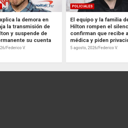
S
POLICIALES
xplica la demora en
El equipo y la familia 
aja la transmisión de
Hilton rompen el silenc
lton y suspende de
confirman que recibe 
ermanente su cuenta
médica y piden privaci
026
Federico V.
5 agosto, 2026
Federico V.