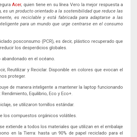
egura
Acer
, quien tiene en su línea Vero la mejor respuesta a
n, es un producto orientado a la sostenibilidad que reduce las
ente, es reciclable y está fabricada para adaptarse a las
inteligente para un mundo que urge centrarse en el consumo
ciclado posconsumo (PCR), es decir, plástico recuperado que
 reducir los desperdicios globales.
co abandonado en el océano.
ir, Reutilizar y Reciclar. Disponible en colores que evocan el
mos proteger.
ibuye de manera inteligente a mantener la laptop funcionando
endimiento, Equilibrio, Eco y Eco+.
claje, se utilizaron tornillos estándar.
 de los compuestos orgánicos volátiles.
e extiende a todos los materiales que utilizan en el embalaje
bono en la Tierra: hasta un 90% de papel reciclado para el