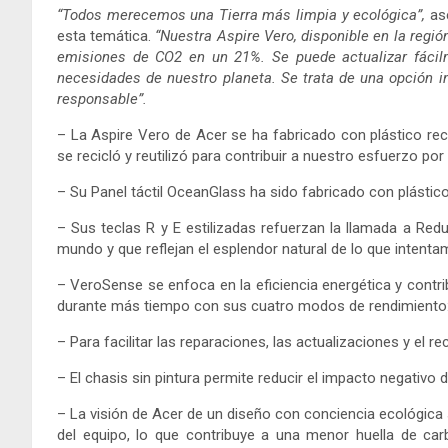
“Todos merecemos una Tierra más limpia y ecológica”,
as
esta temática.
“Nuestra Aspire Vero, disponible en la regió
emisiones de CO2 en un 21%. Se puede actualizar fácilm
necesidades de nuestro planeta. Se trata de una opción 
responsable”.
– La Aspire Vero de Acer se ha fabricado con plástico re
se recicló y reutilizó para contribuir a nuestro esfuerzo por
– Su Panel táctil OceanGlass ha sido fabricado con plásti
– Sus teclas R y E estilizadas refuerzan la llamada a Reduc
mundo y que reflejan el esplendor natural de lo que intenta
– VeroSense se enfoca en la eficiencia energética y contr
durante más tiempo con sus cuatro modos de rendimiento: R
– Para facilitar las reparaciones, las actualizaciones y el reci
– El chasis sin pintura permite reducir el impacto negativo
– La visión de Acer de un diseño con conciencia ecológica s
del equipo, lo que contribuye a una menor huella de car