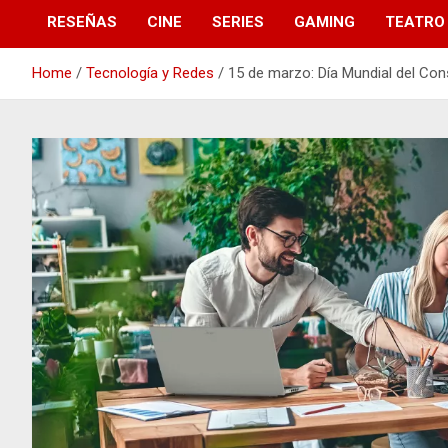
RESEÑAS
CINE
SERIES
GAMING
TEATRO
Home
Tecnología y Redes
15 de marzo: Día Mundial del C